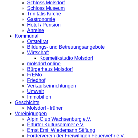
Schloss Molsdorf
Schloss Museum
Trinitatis Kirche
Gastronomie
Hotel / Pension
Anreise
Kommunal
Ortsteilrat
Bildungs- und Betreuungsangebote
Wirtschaft
Kosmetikstudio Molsdorf
molsdorf online
Bürgerhaus Molsdorf
FrEMo
Friedhof
Verkaufseinrichtungen
Umwelt
Immobilien
Geschichte
Molsdorf - früher
Vereinigungen
Alpin Club Wachsenburg e.V.
Erfurter Kultursommer e.V.
Ernst Emil Wiedemann Stiftung
Förderverein der Freiwilligen Feuerwehr e.V.