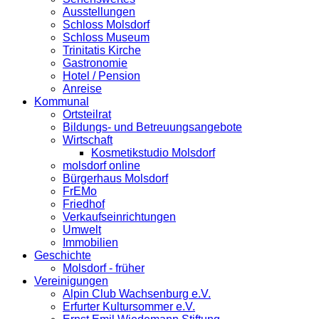
Ausstellungen
Schloss Molsdorf
Schloss Museum
Trinitatis Kirche
Gastronomie
Hotel / Pension
Anreise
Kommunal
Ortsteilrat
Bildungs- und Betreuungsangebote
Wirtschaft
Kosmetikstudio Molsdorf
molsdorf online
Bürgerhaus Molsdorf
FrEMo
Friedhof
Verkaufseinrichtungen
Umwelt
Immobilien
Geschichte
Molsdorf - früher
Vereinigungen
Alpin Club Wachsenburg e.V.
Erfurter Kultursommer e.V.