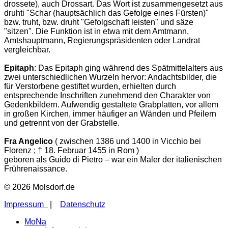
drossete), auch Drossart. Das Wort ist zusammengesetzt aus
druhti "Schar (hauptsächlich das Gefolge eines Fürsten)"
bzw. truht, bzw. druht "Gefolgschaft leisten" und säze
"sitzen". Die Funktion ist in etwa mit dem Amtmann,
Amtshauptmann, Regierungspräsidenten oder Landrat
vergleichbar.
Epitaph
: Das Epitaph ging während des Spätmittelalters aus
zwei unterschiedlichen Wurzeln hervor: Andachtsbilder, die
für Verstorbene gestiftet wurden, erhielten durch
entsprechende Inschriften zunehmend den Charakter von
Gedenkbildern. Aufwendig gestaltete Grabplatten, vor allem
in großen Kirchen, immer häufiger an Wänden und Pfeilern
und getrennt von der Grabstelle.
Fra Angelico
( zwischen 1386 und 1400 in Vicchio bei
Florenz ; † 18. Februar 1455 in Rom )
geboren als Guido di Pietro – war ein Maler der italienischen
Frührenaissance.
© 2026 Molsdorf.de
Impressum
|
Datenschutz
MoNa