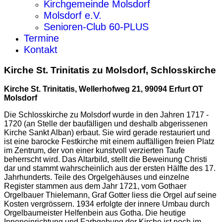
Kirchgemeinde Molsdorf
Molsdorf e.V.
Senioren-Club 60-PLUS
Termine
Kontakt
Kirche St. Trinitatis zu Molsdorf, Schlosskirche
Kirche St. Trinitatis, Wellerhofweg 21, 99094 Erfurt OT
Molsdorf
Die Schlosskirche zu Molsdorf wurde in den Jahren 1717 -
1720 (an Stelle der baufälligen und deshalb abgerissenen
Kirche Sankt Alban) erbaut. Sie wird gerade restauriert und
ist eine barocke Festkirche mit einem auffälligen freien Platz
im Zentrum, der von einer kunstvoll verzierten Taufe
beherrscht wird. Das Altarbild, stellt die Beweinung Christi
dar und stammt wahrscheinlich aus der ersten Hälfte des 17.
Jahrhunderts. Teile des Orgelgehäuses und einzelne
Register stammen aus dem Jahr 1721, vom Gothaer
Orgelbauer Thielemann, Graf Gotter liess die Orgel auf seine
Kosten vergrössern. 1934 erfolgte der innere Umbau durch
Orgelbaumeister Helfenbein aus Gotha. Die heutige
Inneneinrichtung und Farbgebung der Kirche ist noch im