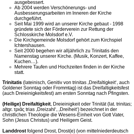
ausgebessert.
Ab 2004 werden Verschönerungs- und
Ausbesserungsarbeiten im Inneren der Kirche
durchgeführt.
Seit Mai 1999 wird an unserer Kirche gebaut - 1998
gründete sich der Förderverein zur Rettung der
Schlosskirche Molsdorf e.V.
Die Kirchgemeinde Molsdorf gehört zum Kirchspiel
Ichtershausen.
Seit 2000 begehen wir alljährlich zu Trinitatis den
Namenstag unserer Kirche. (Musik, Konzert, Kaffee,
Kuchen…).
Mehrere Taufen und Hochzeiten finden in der Kirche
statt.
Trinitatis
(lateinisch, Genitiv von trinitas ‚Dreifaltigkeit‘, auch
Goldener Sonntag oder Frommtag) ist das Dreifaltigkeitsfest
(auch Dreieinigkeitsfest) am ersten Sonntag nach Pfingsten.
(Heilige) Dreifaltigkeit
, Dreieinigkeit oder Trinität (lat. trinitas;
altgr. τριάς trias ‚Dreizahl‘, ‚Dreiheit‘) bezeichnet in der
christlichen Theologie die Wesens-Einheit von Gott Vater,
Sohn (Jesus Christus) und Heiligem Geist.
Landdrost
folgend Drost, Drost(e) (von mittelniederdeutsch