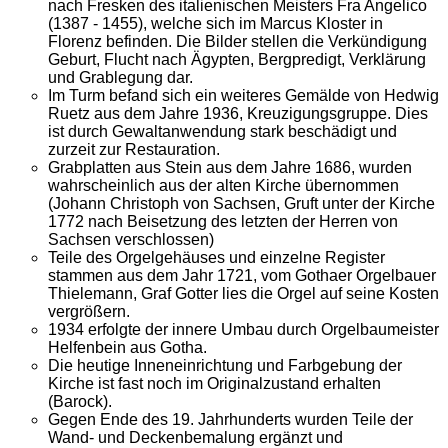
nach Fresken des italienischen Meisters Fra Angelico
(1387 - 1455), welche sich im Marcus Kloster in
Florenz befinden. Die Bilder stellen die Verkündigung
Geburt, Flucht nach Ägypten, Bergpredigt, Verklärung
und Grablegung dar.
Im Turm befand sich ein weiteres Gemälde von Hedwig
Ruetz aus dem Jahre 1936, Kreuzigungsgruppe. Dies
ist durch Gewaltanwendung stark beschädigt und
zurzeit zur Restauration.
Grabplatten aus Stein aus dem Jahre 1686, wurden
wahrscheinlich aus der alten Kirche übernommen
(Johann Christoph von Sachsen, Gruft unter der Kirche
1772 nach Beisetzung des letzten der Herren von
Sachsen verschlossen)
Teile des Orgelgehäuses und einzelne Register
stammen aus dem Jahr 1721, vom Gothaer Orgelbauer
Thielemann, Graf Gotter lies die Orgel auf seine Kosten
vergrößern.
1934 erfolgte der innere Umbau durch Orgelbaumeister
Helfenbein aus Gotha.
Die heutige Inneneinrichtung und Farbgebung der
Kirche ist fast noch im Originalzustand erhalten
(Barock).
Gegen Ende des 19. Jahrhunderts wurden Teile der
Wand- und Deckenbemalung ergänzt und