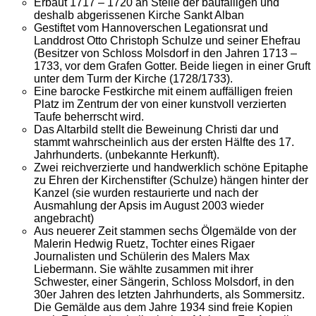
Erbaut 1717 – 1720 an Stelle der baufälligen und
deshalb abgerissenen Kirche Sankt Alban
Gestiftet vom Hannoverschen Legationsrat und
Landdrost Otto Christoph Schulze und seiner Ehefrau
(Besitzer von Schloss Molsdorf in den Jahren 1713 –
1733, vor dem Grafen Gotter. Beide liegen in einer Gruft
unter dem Turm der Kirche (1728/1733).
Eine barocke Festkirche mit einem auffälligen freien
Platz im Zentrum der von einer kunstvoll verzierten
Taufe beherrscht wird.
Das Altarbild stellt die Beweinung Christi dar und
stammt wahrscheinlich aus der ersten Hälfte des 17.
Jahrhunderts. (unbekannte Herkunft).
Zwei reichverzierte und handwerklich schöne Epitaphe
zu Ehren der Kirchenstifter (Schulze) hängen hinter der
Kanzel (sie wurden restaurierte und nach der
Ausmahlung der Apsis im August 2003 wieder
angebracht)
Aus neuerer Zeit stammen sechs Ölgemälde von der
Malerin Hedwig Ruetz, Tochter eines Rigaer
Journalisten und Schülerin des Malers Max
Liebermann. Sie wählte zusammen mit ihrer
Schwester, einer Sängerin, Schloss Molsdorf, in den
30er Jahren des letzten Jahrhunderts, als Sommersitz.
Die Gemälde aus dem Jahre 1934 sind freie Kopien