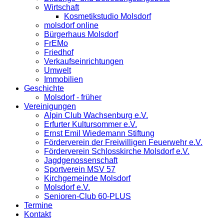
Wirtschaft
Kosmetikstudio Molsdorf
molsdorf online
Bürgerhaus Molsdorf
FrEMo
Friedhof
Verkaufseinrichtungen
Umwelt
Immobilien
Geschichte
Molsdorf - früher
Vereinigungen
Alpin Club Wachsenburg e.V.
Erfurter Kultursommer e.V.
Ernst Emil Wiedemann Stiftung
Förderverein der Freiwilligen Feuerwehr e.V.
Förderverein Schlosskirche Molsdorf e.V.
Jagdgenossenschaft
Sportverein MSV 57
Kirchgemeinde Molsdorf
Molsdorf e.V.
Senioren-Club 60-PLUS
Termine
Kontakt