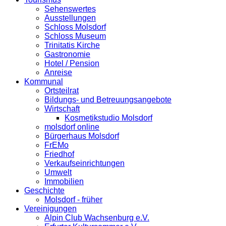
Sehenswertes
Ausstellungen
Schloss Molsdorf
Schloss Museum
Trinitatis Kirche
Gastronomie
Hotel / Pension
Anreise
Kommunal
Ortsteilrat
Bildungs- und Betreuungsangebote
Wirtschaft
Kosmetikstudio Molsdorf
molsdorf online
Bürgerhaus Molsdorf
FrEMo
Friedhof
Verkaufseinrichtungen
Umwelt
Immobilien
Geschichte
Molsdorf - früher
Vereinigungen
Alpin Club Wachsenburg e.V.